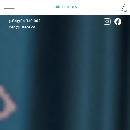
ĐẶT LỊCH HẸN
(+84)904 340 002
info@lutece.vn