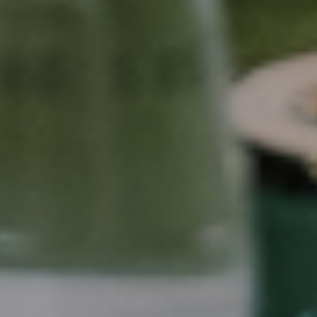
ĐẶT LỊCH HẸN