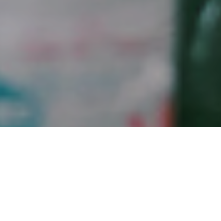
LÊN ĐẦU TRANG
ABOUT US
OUR SERVICES
CONCEPT DESIGN
BLOG & INSPIRATIONS
CONTACT
© 2025 - Lutèce. All rights reserved.
Website by 3conn
.
Artistic Charm
là sự hòa quyện tinh tế giữa hoa
tươi và chiều sâu thẩm mỹ của những gam xanh
nghệ thuật. Không gian được dẫn dắt bởi sắc xanh