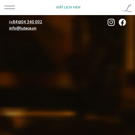
ĐẶT LỊCH HẸN
(+84)904 340 002
info@lutece.vn