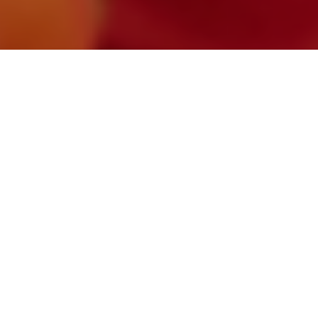
© 2025 - Lutèce. All rights reserved.
Website by 3conn
.
Liminal Glow được khơi nguồn từ ánh cam cuối
ngày, khi mọi thứ dịu lại và cảm xúc trở nên rõ nét
hơn. Không gian phủ một lớp ấm nhẹ, những chiếc
bàn uốn cong mềm mại như một dòng chảy chậm,
tự nhiên kéo mọi người xích lại gần nhau. Ở giữa là
bình hoa mang tinh thần abstract với sắc xanh deep
blue nổi bật, tạo điểm nhấn tổng thể.