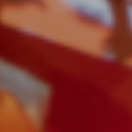
ĐẶT LỊCH HẸN
LÊN ĐẦU TRANG
ABOUT US
OUR SERVICES
CONCEPT DESIGN
BLOG & INSPIRATIONS
CONTACT