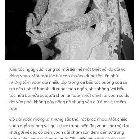
Kiểu tóc ngày cưới cũng có mối liên hệ mật thiết với độ dài và
dáng voan. Một mái tóc búi cao thường được tôn lên nhờ
những tấm voan dài nhiều lớp, trong khi kiểu tóc buông xõa sẽ
trở nên tinh tế hơn khi đi cùng voan ngắn, nhẹ nhàng. Với kiểu
tóc nửa búi nửa xõa, lựa chọn an toàn nhất chính là voan có độ
dài vừa phải, không gây nặng nề nhưng vẫn giữ được sự mềm
mại.
Độ dài voan mang lại những sắc thái rất khác nhau. Một chiếc
voan ngắn ngang vai gợi sự trẻ trung hiện đại; voan che mặt lại
khơi gợi vẻ đẹp cổ điển; voan dài chạm sàn đem đến sự trang
trọng, còn voan cathedral quét đất khiến hình ảnh cô dâu trở