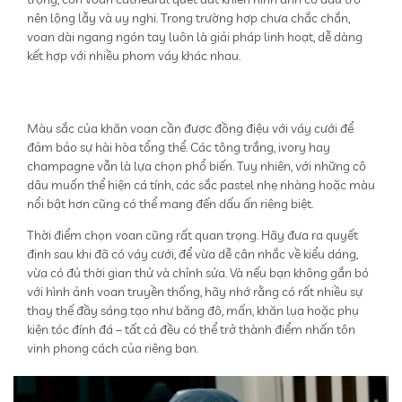
nên lộng lẫy và uy nghi. Trong trường hợp chưa chắc chắn,
voan dài ngang ngón tay luôn là giải pháp linh hoạt, dễ dàng
kết hợp với nhiều phom váy khác nhau.
Màu sắc của khăn voan cần được đồng điệu với váy cưới để
đảm bảo sự hài hòa tổng thể. Các tông trắng, ivory hay
champagne vẫn là lựa chọn phổ biến. Tuy nhiên, với những cô
dâu muốn thể hiện cá tính, các sắc pastel nhẹ nhàng hoặc màu
nổi bật hơn cũng có thể mang đến dấu ấn riêng biệt.
Thời điểm chọn voan cũng rất quan trọng. Hãy đưa ra quyết
định sau khi đã có váy cưới, để vừa dễ cân nhắc về kiểu dáng,
vừa có đủ thời gian thử và chỉnh sửa. Và nếu bạn không gắn bó
với hình ảnh voan truyền thống, hãy nhớ rằng có rất nhiều sự
thay thế đầy sáng tạo như băng đô, mấn, khăn lụa hoặc phụ
kiện tóc đính đá – tất cả đều có thể trở thành điểm nhấn tôn
vinh phong cách của riêng bạn.