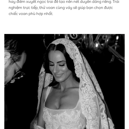
hay điểm xuyết ngọc trai để tạo nên nét duyên dáng riêng. Trải
nghiệm trực tiếp, thử voan cùng váy sẽ giúp bạn chọn được
chiếc voan phù hợp nhất.