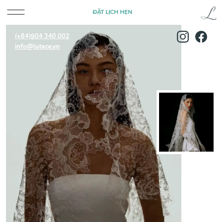
ĐẶT LỊCH HẸN
(+84)904 340 002
info@lutece.vn