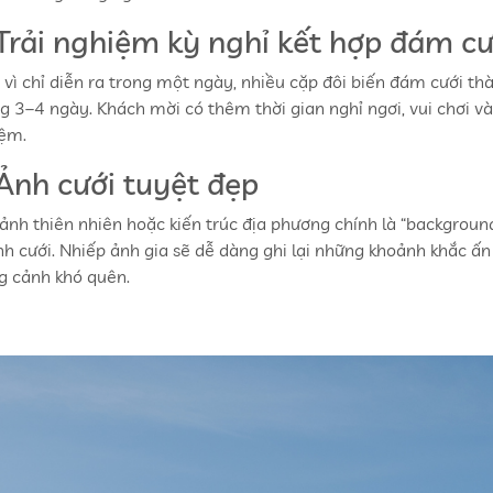
 Trải nghiệm kỳ nghỉ kết hợp đám cư
 vì chỉ diễn ra trong một ngày, nhiều cặp đôi biến đám cưới t
g 3–4 ngày. Khách mời có thêm thời gian nghỉ ngơi, vui chơi v
iệm.
 Ảnh cưới tuyệt đẹp
cảnh thiên nhiên hoặc kiến trúc địa phương chính là “backgrou
nh cưới. Nhiếp ảnh gia sẽ dễ dàng ghi lại những khoảnh khắc ấn
g cảnh khó quên.