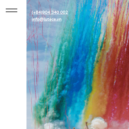
(+84)904 340 002
info@lutece.vn