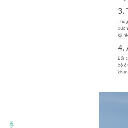
3.
Thay
dưỡn
kỷ n
4.
Bối 
bộ ả
khun