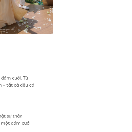
 đám cưới. Từ
h – tất cả đều có
ật sự thân
ới một đám cưới