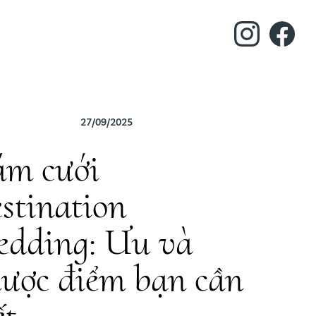
27/09/2025
m cưới
stination
dding: Ưu và
ược điểm bạn cần
ết