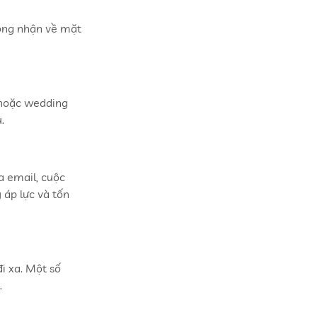
ông nhận về mặt
 hoặc wedding
.
a email, cuộc
 áp lực và tốn
i xa. Một số
.