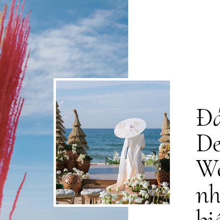
Đá
De
We
nh
bi