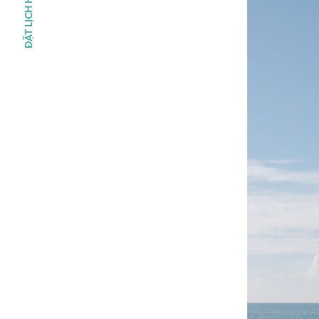
ĐẶT LỊCH HẸN