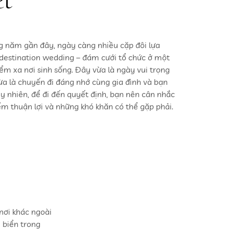
 năm gần đây, ngày càng nhiều cặp đôi lựa
destination wedding – đám cưới tổ chức ở một
iểm xa nơi sinh sống. Đây vừa là ngày vui trọng
vừa là chuyến đi đáng nhớ cùng gia đình và bạn
uy nhiên, để đi đến quyết định, bạn nên cân nhắc
ểm thuận lợi và những khó khăn có thể gặp phải.
nơi khác ngoài
 biển trong