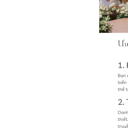
Ưu
1.
Bạn 
biển
thể 
2.
Danh
thiết
truy